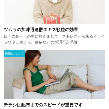
ツムラの加味逍遙散エキス顆粒の効果
日々の暮らしの中に於きまして、ストレスから来るイライ
ラや冷え肩こり、便秘などの所謂不定愁訴...
通販について
チラシは配布までのスピードが重要です