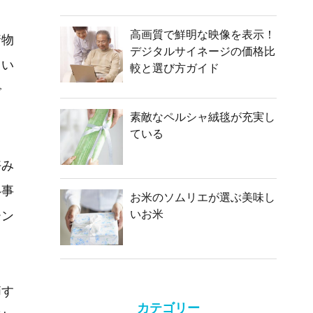
高画質で鮮明な映像を表示！
着物
デジタルサイネージの価格比
とい
較と選び方ガイド
で
素敵なペルシャ絨毯が充実し
ている
好み
い事
お米のソムリエが選ぶ美味し
いお米
ーン
節す
カテゴリー